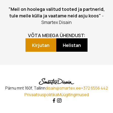
"Meil on hoolega valitud tooted ja partnerid,
tule meile külla ja vaatame neid asju koos"
-
Smartex Disain
VÕTA MEIEGA ÜHENDUST:
Kirjutan
Helistan
Pärnu mnt 160f, Tallinn
disain@smartex.ee
+372 6556 442
Privaatsuspoliitika
Müügitingimused