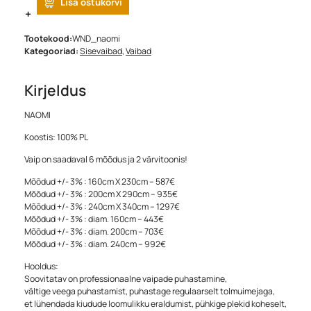
Lisa ostukorvi
Tootekood:
WND_naomi
Kategooriad:
Sisevaibad
,
Vaibad
Kirjeldus
NAOMI
Koostis: 100% PL
Vaip on saadaval 6 mõõdus ja 2 värvitoonis!
Mõõdud +/- 3% : 160cm X 230cm – 587€
Mõõdud +/- 3% : 200cm X 290cm – 935€
Mõõdud +/- 3% : 240cm X 340cm – 1297€
Mõõdud +/- 3% : diam. 160cm – 443€
Mõõdud +/- 3% : diam. 200cm – 703€
Mõõdud +/- 3% : diam. 240cm – 992€
Hooldus:
Soovitatav on professionaalne vaipade puhastamine,
vältige veega puhastamist, puhastage regulaarselt tolmuimejaga,
et lühendada kiudude loomulikku eraldumist, pühkige plekid koheselt,