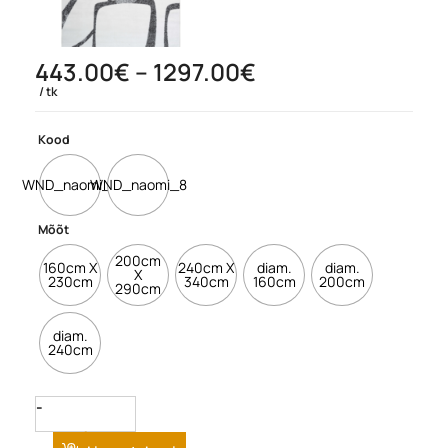
Hinnavahemik:
443.00
€
–
1297.00
€
443.00€
tk
kuni
1297.00€
Kood
WND_naomi_4
WND_naomi_8
Mõõt
200cm
160cm X
240cm X
diam.
diam.
X
230cm
340cm
160cm
200cm
290cm
diam.
240cm
Quantity