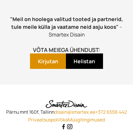
"Meil on hoolega valitud tooted ja partnerid,
tule meile külla ja vaatame neid asju koos"
-
Smartex Disain
VÕTA MEIEGA ÜHENDUST:
Kirjutan
Helistan
Pärnu mnt 160f, Tallinn
disain@smartex.ee
+372 6556 442
Privaatsuspoliitika
Müügitingimused