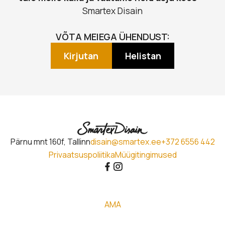
Smartex Disain
VÕTA MEIEGA ÜHENDUST:
Kirjutan
Helistan
Pärnu mnt 160f, Tallinn
disain@smartex.ee
+372 6556 442
Privaatsuspoliitika
Müügitingimused
AMA