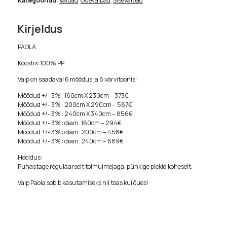
Kategooriad:
Vaibad
,
Õuevaibad
,
Sisevaibad
Kirjeldus
PAOLA
Koostis: 100% PP
Vaip on saadaval 6 mõõdus ja 6 värvitoonis!
Mõõdud +/- 3% : 160cm X 230cm – 373€
Mõõdud +/- 3% : 200cm X 290cm – 587€
Mõõdud +/- 3% : 240cm X 340cm – 856€
Mõõdud +/- 3% : diam. 160cm – 294€
Mõõdud +/- 3% : diam. 200cm – 458€
Mõõdud +/- 3% : diam. 240cm – 689€
Hooldus:
Puhastage regulaarselt tolmuimejaga, pühkige plekid koheselt.
Vaip Paola sobib kasutamiseks nii toas kui õues!