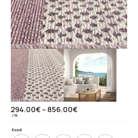
Hinnavahemik:
294.00
€
–
856.00
€
294.00€
tk
kuni
856.00€
Kood