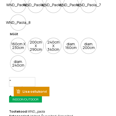
WND_Paola_1
WND_Paola_11
WND_Paola_3
WND_Paola_5
WND_Paola_7
WND_Paola_8
Mõõt
200cm
240cm
160cm X
diam.
diam.
X
X
230cm
160cm
200cm
290cm
340cm
diam.
240cm
Quantity
Lisa ostukorvi
INDOOR/OUTDOOR
Tootekood:
WND_paola