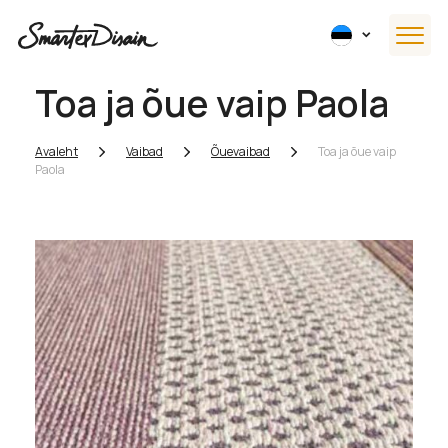
Toa ja õue vaip Paola
Avaleht
Vaibad
Õuevaibad
Toa ja õue vaip
Paola