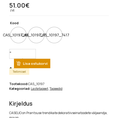
51.00
€
rl
Kood
CAS_10197_6029
CAS_10197_7134
CAS_10197_7417
Quantity
Lisa ostukorvi
Tellimisel
Tootekood:
CAS_10197
Kategooriad:
Lastetapeet
,
Tapeedid
Kirjeldus
CASELIO on Prantsuse trendikate dekoratiivseinatoodete väljaandja,
mis on