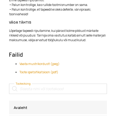
Enne tapeedi riputamist:
• Palun kontrollige, kas rullide tootmisnumber on sama.
• Palun kontrollige, et tapeedil ei oleks defekte, värvipraaki,
toonivahesid!
VÄGA TÄHTIS
Lõpetage tapeedi riputamine, kui pärast kolme pikkust märkate
rikkeid või puudusi. Tarnija oma vastutus katab ainult selle materjali
maksumuse, välja arvatud tööjõukulu või muud kulud.
Failid
Vaata mustrikordust! (jpeg)
Toote spetsifikatsioon (pdf)
Tooteotsing
Products
search
Avaleht