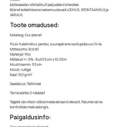
kättesaadav võimalikult paljudele inimestele.
Brändi kollektsioone iseloomustavad LOOVUS, SPONTAANSUS ja
VÄRVUS.
Toote omadused:
Kataloog: Our planet
Püsiv tulekindlus, pestav, suurepärane vastupidavus UV-le.
Mittesüttiv: B s1 d0
Materjal: fliis
Mõõdud +/-3% : Rull 53 cm x 10,05m
Mustrisamm: 53 cm
Müük: rulliga
Kaal: 150 g/m²
Saadavus: Tellimisel
Tarne alates 2 nädalat
Tegelik värvitoon võib erineda ekraanil olevast. Palume värve
kontrollida meie salongis.
Paigaldusinfo: