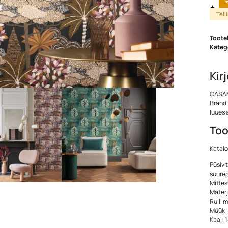
Tell
Toote
Kateg
Kir
CASAM
Bränd 
luues 
Too
Katalo
Püsiv 
suurep
Mittes
Mater
Rulli 
Müük: 
Kaal: 