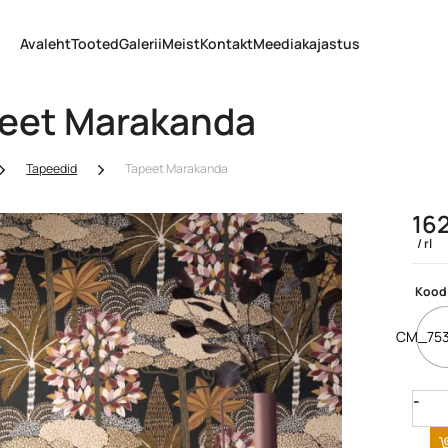
Avaleht
Tooted
Galerii
Meist
Kontakt
Meediakajastus
eet Marakanda
Tapeedid
Tapeet Marakanda
16
rl
Kood
CM_753
Quan