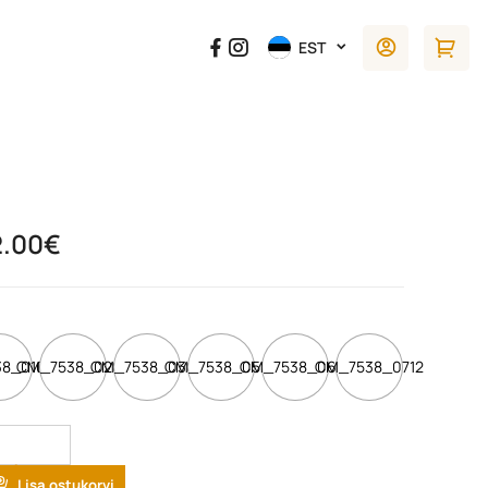
EST
2.00
€
8_0100
CM_7538_0202
CM_7538_0304
CM_7538_0508
CM_7538_0610
CM_7538_0712
tity
Lisa ostukorvi