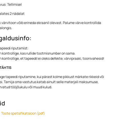
us: Tellimisel
alates 2 nädalat
k värvitoon võib erineda ekraanil olevast. Palume värve kontrollida
alongis.
galdusinfo:
apeedi riputamist:
n kontrollige, kas rullide tootmisnumber on sama.
n kontrollige, et tapeedil ei oleks defekte, värvipraaki, toonivahesid!
TÄHTIS
ge tapeedi riputamine, kui pärast kolme pikkust märkate rikkeid või
i. Tarnija oma vastutus katab ainult selle materjali maksumuse,
arvatud tööjõukulu või muud kulud.
lid
Toote spetsifikatsioon (pdf)