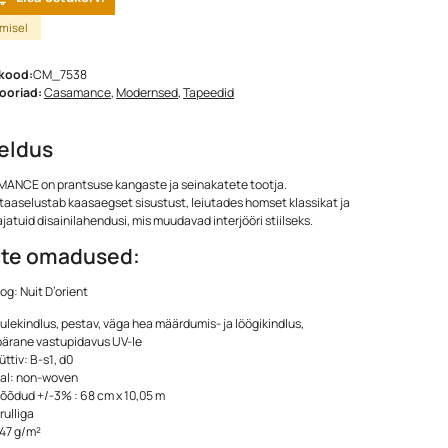
imisel
kood:
CM_7538
ooriad:
Casamance
,
Modernsed
,
Tapeedid
jeldus
ANCE on prantsuse kangaste ja seinakatete tootja.
taaselustab kaasaegset sisustust, leiutades homset klassikat ja
ajatuid disainilahendusi, mis muudavad interjööri stiilseks.
te omadused:
og: Nuit D’orient
tulekindlus, pestav, väga hea määrdumis- ja löögikindlus,
ärane vastupidavus UV-le
üttiv: B-s1, d0
jal: non-woven
mõõdud +/-3% : 68 cm x 10,05 m
rulliga
147 g/m²