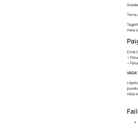
Saadav
Tarne 
Tegeli
meie s
Pai
Enne t
• Palu
• Palu
VÄGA 
Lõpeta
puudus
välja 
Fai