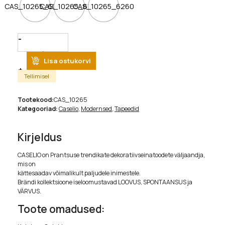
CAS_10265_6026
CAS_10265_6162
CAS_10265_6260
Quantity
Lisa ostukorvi
Tellimisel
Tootekood:
CAS_10265
Kategooriad:
Caselio
,
Modernsed
,
Tapeedid
Kirjeldus
CASELIO on Prantsuse trendikate dekoratiivseinatoodete väljaandja,
mis on
kättesaadav võimalikult paljudele inimestele.
Brändi kollektsioone iseloomustavad LOOVUS, SPONTAANSUS ja
VÄRVUS.
Toote omadused: