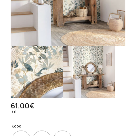
61.00
€
rl
Kood