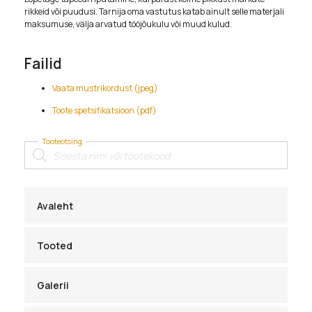
rikkeid või puudusi. Tarnija oma vastutus katab ainult selle materjali
maksumuse, välja arvatud tööjõukulu või muud kulud.
Failid
Vaata mustrikordust (jpeg)
Toote spetsifikatsioon (pdf)
Tooteotsing
Products
search
Avaleht
Tooted
Galerii