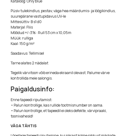
Kataloog: Only blue
Püsiv tulekindlus, pestav, väga hea määrdumis- ja löögikindlus,
suurepärane vastupidavus UV-le
Mittesüttiv: B s1 d0
Materjal: Fliis
Mõõdud +/-3% : Rull 53 cm x 10,05m
Müük: rulliga
Kaal: 150 g/m²
Saadavus: Tellimisel
Tarne alates 2 nädalat
Tegelik värvitoon võib erineda ekraanil olevast. Palume värve
kontrollida meie salongis.
Paigaldusinfo:
Enne tapeedi riputamist:
• Palun kontrollige, kas rullide tootmisnumber on sama.
• Palun kontrollige, et tapeedil ei oleks defekte, värvipraaki,
toonivahesid!
VÄGA TÄHTIS
Lõpetage tapeedi riputamine, kui pärast kolme pikkust märkate