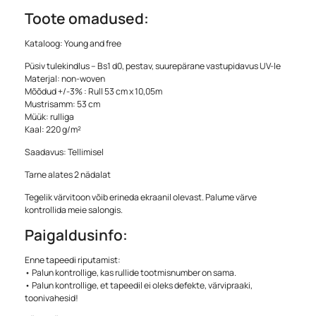
Toote omadused:
Kataloog: Young and free
Püsiv tulekindlus – Bs1 d0, pestav, suurepärane vastupidavus UV-le
Materjal: non-woven
Mõõdud +/-3% : Rull 53 cm x 10,05m
Mustrisamm: 53 cm
Müük: rulliga
Kaal: 220 g/m²
Saadavus: Tellimisel
Tarne alates 2 nädalat
Tegelik värvitoon võib erineda ekraanil olevast. Palume värve
kontrollida meie salongis.
Paigaldusinfo:
Enne tapeedi riputamist:
• Palun kontrollige, kas rullide tootmisnumber on sama.
• Palun kontrollige, et tapeedil ei oleks defekte, värvipraaki,
toonivahesid!