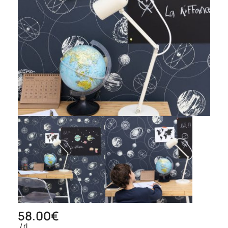
58.00
€
rl