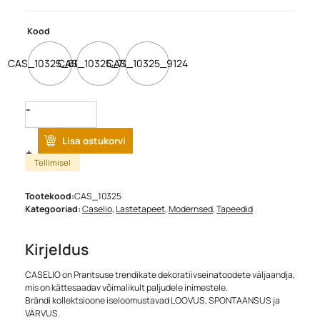
Kood
CAS_10325_6097
CAS_10325_7077
CAS_10325_9124
Quantity
Lisa ostukorvi
Tellimisel
Tootekood:
CAS_10325
Kategooriad:
Caselio
,
Lastetapeet
,
Modernsed
,
Tapeedid
Kirjeldus
CASELIO on Prantsuse trendikate dekoratiivseinatoodete väljaandja,
mis on kättesaadav võimalikult paljudele inimestele.
Brändi kollektsioone iseloomustavad LOOVUS, SPONTAANSUS ja
VÄRVUS.