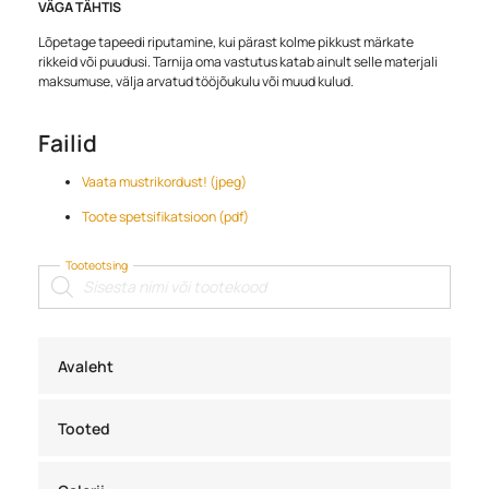
VÄGA TÄHTIS
Lõpetage tapeedi riputamine, kui pärast kolme pikkust märkate
rikkeid või puudusi. Tarnija oma vastutus katab ainult selle materjali
maksumuse, välja arvatud tööjõukulu või muud kulud.
Failid
Vaata mustrikordust! (jpeg)
Toote spetsifikatsioon (pdf)
Tooteotsing
Products
search
Avaleht
Tooted