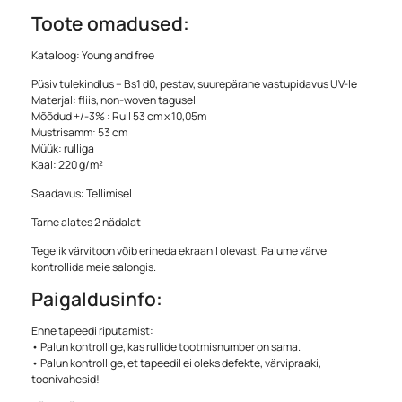
Toote omadused:
Kataloog: Young and free
Püsiv tulekindlus – Bs1 d0, pestav, suurepärane vastupidavus UV-le
Materjal: fliis, non-woven tagusel
Mõõdud +/-3% : Rull 53 cm x 10,05m
Mustrisamm: 53 cm
Müük: rulliga
Kaal: 220 g/m²
Saadavus: Tellimisel
Tarne alates 2 nädalat
Tegelik värvitoon võib erineda ekraanil olevast. Palume värve
kontrollida meie salongis.
Paigaldusinfo:
Enne tapeedi riputamist:
• Palun kontrollige, kas rullide tootmisnumber on sama.
• Palun kontrollige, et tapeedil ei oleks defekte, värvipraaki,
toonivahesid!