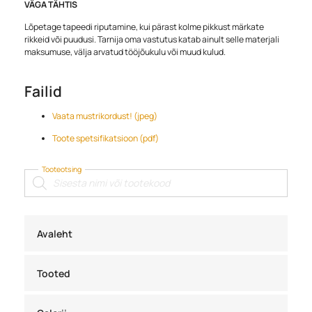
VÄGA TÄHTIS
Lõpetage tapeedi riputamine, kui pärast kolme pikkust märkate
rikkeid või puudusi. Tarnija oma vastutus katab ainult selle materjali
maksumuse, välja arvatud tööjõukulu või muud kulud.
Failid
Vaata mustrikordust! (jpeg)
Toote spetsifikatsioon (pdf)
Tooteotsing
Products
search
Avaleht
Tooted