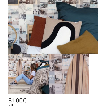
61.00
€
rl