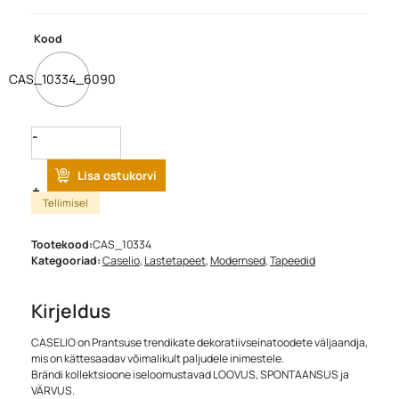
Kood
CAS_10334_6090
Quantity
Lisa ostukorvi
Tellimisel
Tootekood:
CAS_10334
Kategooriad:
Caselio
,
Lastetapeet
,
Modernsed
,
Tapeedid
Kirjeldus
CASELIO on Prantsuse trendikate dekoratiivseinatoodete väljaandja,
mis on kättesaadav võimalikult paljudele inimestele.
Brändi kollektsioone iseloomustavad LOOVUS, SPONTAANSUS ja
VÄRVUS.