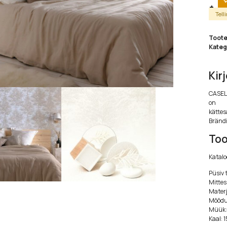
Tell
Toot
Kateg
Kir
CASELI
on
kättes
Bränd
Too
Katalo
Püsiv 
Mittesü
Materja
Mõõdud
Müük: 
Kaal: 