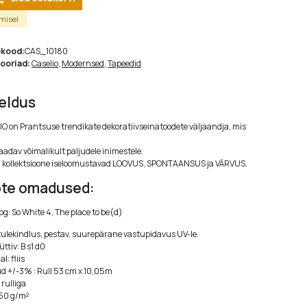
imisel
ekood:
CAS_10180
ooriad:
Caselio
,
Modernsed
,
Tapeedid
jeldus
O on Prantsuse trendikate dekoratiivseinatoodete väljaandja, mis
aadav võimalikult paljudele inimestele.
i kollektsioone iseloomustavad LOOVUS, SPONTAANSUS ja VÄRVUS.
te omadused:
og: So White 4, The place to be(d)
tulekindlus, pestav, suurepärane vastupidavus UV-le.
ttiv: B s1 d0
l: fliis
 +/-3% : Rull 53 cm x 10,05m
rulliga
150 g/m²