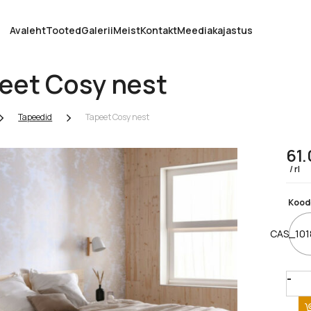
Avaleht
Tooted
Galerii
Meist
Kontakt
Meediakajastus
eet Cosy nest
Tapeedid
Tapeet Cosy nest
61
rl
Kood
CAS_101
Quan