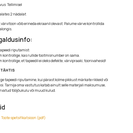
us: Tellimisel
alates 2 nädalat
k värvitoon võib erineda ekraanil olevast. Palume värve kontrollida
alongis.
galdusinfo:
apeedi riputamist:
n kontrollige, kas rullide tootmisnumber on sama.
 kontrollige, et tapeedil ei oleks defekte, värvipraaki, toonivahesid!
 TÄHTIS
ge tapeedi riputamine, kui pärast kolme pikkust märkate rikkeid või
i. Tarnija oma vastutus katab ainult selle materjali maksumuse,
arvatud tööjõukulu või muud kulud.
id
Toote spetsifikatsioon (pdf)