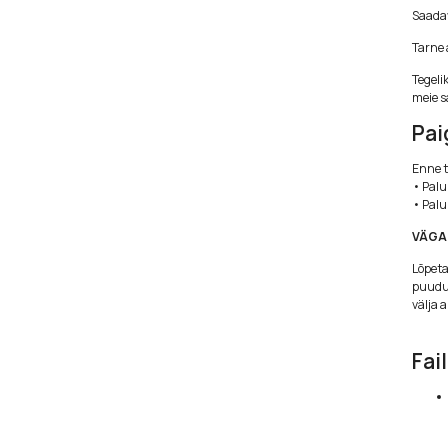
Saadav
Tarne 
Tegeli
meie s
Pai
Enne t
• Palu
• Palun
VÄGA
Lõpeta
puudus
välja 
Fail