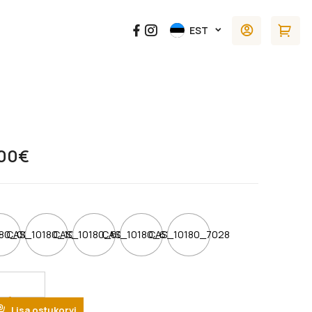
EST
.00
€
80_0021
CAS_10180_1024
CAS_10180_6020
CAS_10180_6127
CAS_10180_7028
tity
Lisa ostukorvi