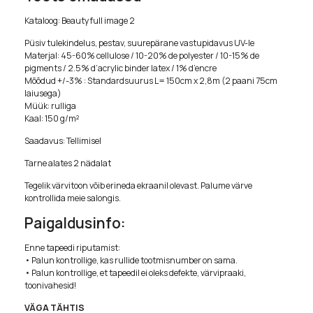
Kataloog: Beauty full image 2
Püsiv tulekindelus, pestav, suurepärane vastupidavus UV-le
Materjal: 45-60% cellulose / 10-20% de polyester / 10-15% de
pigments / 2.5% d’acrylic binder latex / 1% d’encre
Mõõdud +/-3% : Standardsuurus L= 150cm x 2,8m (2 paani 75cm
laiusega)
Müük: rulliga
Kaal: 150 g/m²
Saadavus: Tellimisel
Tarne alates 2 nädalat
Tegelik värvitoon võib erineda ekraanil olevast. Palume värve
kontrollida meie salongis.
Paigaldusinfo:
Enne tapeedi riputamist:
• Palun kontrollige, kas rullide tootmisnumber on sama.
• Palun kontrollige, et tapeedil ei oleks defekte, värvipraaki,
toonivahesid!
VÄGA TÄHTIS