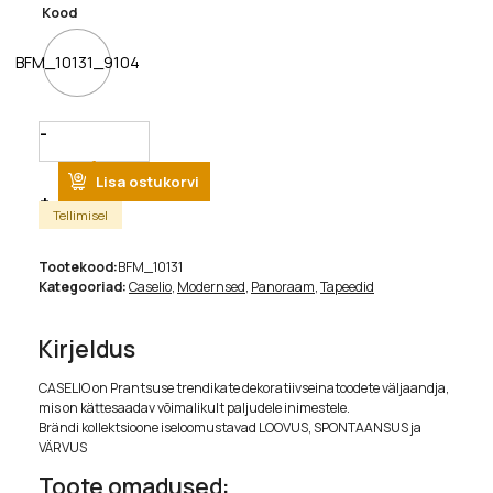
Kood
BFM_10131_9104
Quantity
Lisa ostukorvi
Tellimisel
Tootekood:
BFM_10131
Kategooriad:
Caselio
,
Modernsed
,
Panoraam
,
Tapeedid
Kirjeldus
CASELIO on Prantsuse trendikate dekoratiivseinatoodete väljaandja,
mis on kättesaadav võimalikult paljudele inimestele.
Brändi kollektsioone iseloomustavad LOOVUS, SPONTAANSUS ja
VÄRVUS
Toote omadused: