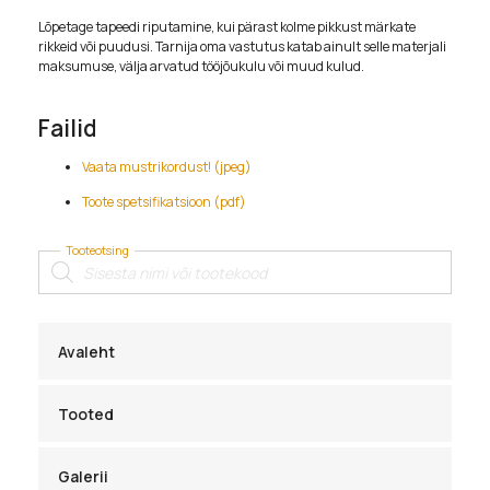
Lõpetage tapeedi riputamine, kui pärast kolme pikkust märkate
rikkeid või puudusi. Tarnija oma vastutus katab ainult selle materjali
maksumuse, välja arvatud tööjõukulu või muud kulud.
Failid
Vaata mustrikordust! (jpeg)
Toote spetsifikatsioon (pdf)
Tooteotsing
Products
search
Avaleht
Tooted
Galerii