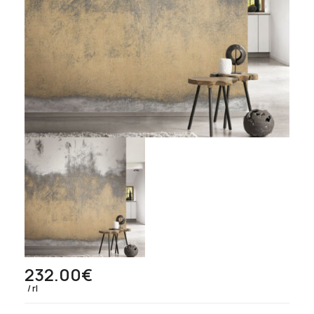
232.00
€
rl