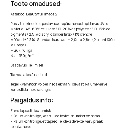
Toote omadused:
Kataloog: Beauty full image 2
Püsiv tulekindelus, pestav, suurepärane vastupidavus UV-le
Materjal: 45-60% cellulose / 10-20% de polyester / 10-15% de
pigments / 2.5% d’acrylic binder latex / 1% d’encre
Mõõdud +/-3% : Standardsuurus L= 2,0m x 2,8m (2 paani 100cm
laiusega)
Müük: rulliga
Kaal: 150 g/m²
Saadavus: Tellimisel
Tarne alates 2 nädalat
Tegelik värvitoon võib erineda ekraanil olevast. Palume värve
kontrollida meie salongis.
Paigaldusinfo:
Enne tapeedi riputamist:
• Palun kontrollige, kas rullide tootmisnumber on sama.
• Palun kontrollige, et tapeedil ei oleks defekte, värvipraaki,
toonivahesid!