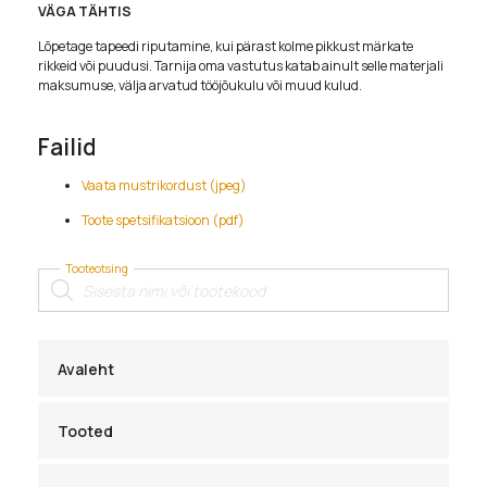
VÄGA TÄHTIS
Lõpetage tapeedi riputamine, kui pärast kolme pikkust märkate
rikkeid või puudusi. Tarnija oma vastutus katab ainult selle materjali
maksumuse, välja arvatud tööjõukulu või muud kulud.
Failid
Vaata mustrikordust (jpeg)
Toote spetsifikatsioon (pdf)
Tooteotsing
Products
search
Avaleht
Tooted