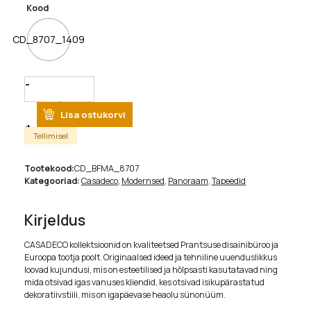
Kood
CD_8707_1409
Quantity
Lisa ostukorvi
Tellimisel
Tootekood:
CD_BFMA_8707
Kategooriad:
Casadeco
,
Modernsed
,
Panoraam
,
Tapeedid
Kirjeldus
CASADECO kollektsioonid on kvaliteetsed Prantsuse disainibüroo ja
Euroopa tootja poolt. Originaalsed ideed ja tehniline uuenduslikkus
loovad kujundusi, mis on esteetilised ja hõlpsasti kasutatavad ning
mida otsivad igas vanuses kliendid, kes otsivad isikupärastatud
dekoratiivstiili, mis on igapäevase heaolu sünonüüm.