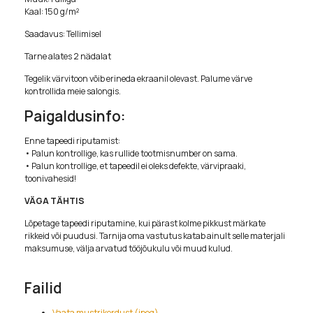
Kaal: 150 g/m²
Saadavus: Tellimisel
Tarne alates 2 nädalat
Tegelik värvitoon võib erineda ekraanil olevast. Palume värve
kontrollida meie salongis.
Paigaldusinfo:
Enne tapeedi riputamist:
• Palun kontrollige, kas rullide tootmisnumber on sama.
• Palun kontrollige, et tapeedil ei oleks defekte, värvipraaki,
toonivahesid!
VÄGA TÄHTIS
Lõpetage tapeedi riputamine, kui pärast kolme pikkust märkate
rikkeid või puudusi. Tarnija oma vastutus katab ainult selle materjali
maksumuse, välja arvatud tööjõukulu või muud kulud.
Failid
Vaata mustrikordust (jpeg)