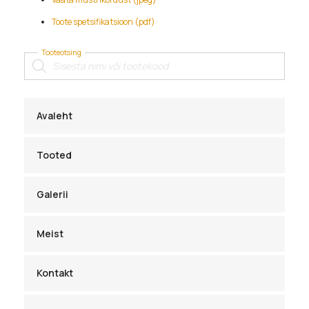
Toote spetsifikatsioon (pdf)
Tooteotsing
Products
search
Avaleht
Tooted
Galerii
Meist
Kontakt