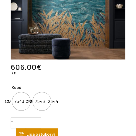
606.00
€
rl
Kood
CM_7543_2242
CM_7543_2344
Quantity
Lisa ostukorvi