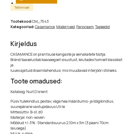
Tellimisel
Tootekood:
CM_7543
Kategooriad:
Casamance
,
Modernsed
,
Panoraam
,
Tapeedid
Kirjeldus
CASAMANCE on prantsuse kangaste ja seinakatete tootja.
Bränd taaselustab kaasaegset sisustust, leiutades homset klassikat
ja
luues ajatuid disainilahendusi, mis muudavad interjööri stiilseks.
Toote omadused:
Kataloog: Nuit D’orient
Püsiv tulekindlus, pestav, väga hea määrdumis- ja löögikindlus,
suurepärane vastupidavus UV-le
Mittesüttiv: B-s1, d0
Materjal: non-woven
Mõõdud +/-3% : Standardsuurus 2,10m x 3m (3 paani 70cm
laiusega)
Müük: rulliga