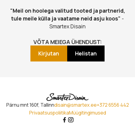
"Meil on hoolega valitud tooted ja partnerid,
tule meile külla ja vaatame neid asju koos"
-
Smartex Disain
VÕTA MEIEGA ÜHENDUST:
Kirjutan
Helistan
Pärnu mnt 160f, Tallinn
disain@smartex.ee
+372 6556 442
Privaatsuspoliitika
Müügitingimused