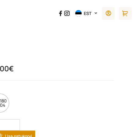
EST
.00
€
180
 04
tity
Lisa ostukorvi