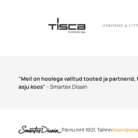
"Meil on hoolega valitud tooted ja partnerid, 
asju koos"
- Smartex Disain
Pärnu mnt 160f, Tallinn
disain@sma