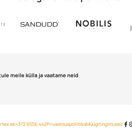
tule meile külla ja vaatame neid
rtex.ee
+372 6556 442
Privaatsuspoliitika
Müügitingimused