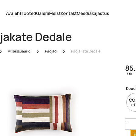
Avaleht
Tooted
Galerii
Meist
Kontakt
Meediakajastus
jakate Dedale
Aksessuaarid
Padjad
Padjakate Dedale
85
tk
Kood
CO 
73
Quan