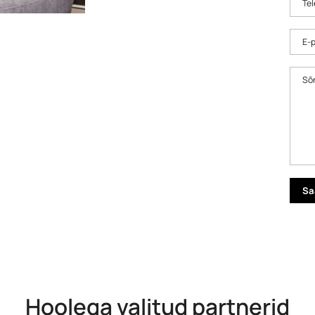
Tel
E-p
Sõ
Hoolega valitud partnerid