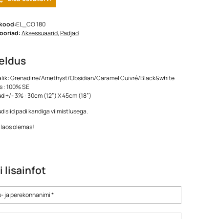
kood:
EL_CO 180
ooriad:
Aksessuaarid
,
Padjad
jeldus
alik: Grenadine/Amethyst/Obsidian/Caramel Cuivré/Black&white
s : 100% SE
 +/- 3% : 30cm (12”) X 45cm (18”)
ud siid padi kandiga viimistlusega.
 laos olemas!
i lisainfot
- ja perekonnanimi *