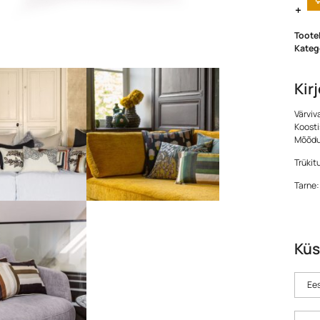
Toote
Kateg
Kir
Värviv
Koosti
Mõõdud
Trükit
Tarne:
Küs
Ees