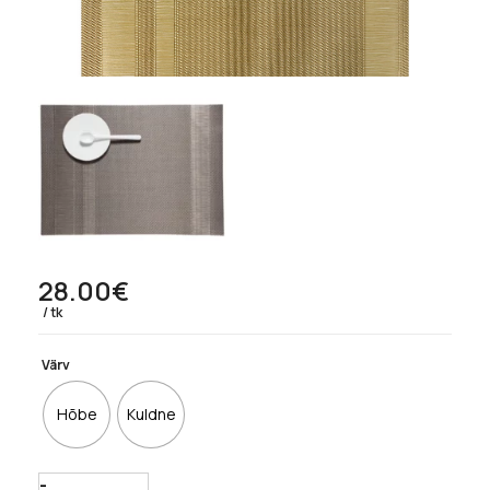
28.00
€
tk
Värv
Hõbe
Kuldne
Quantity