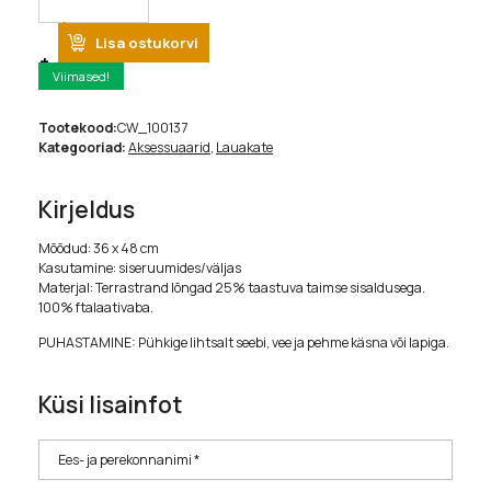
Lisa ostukorvi
Viimased!
Tootekood:
CW_100137
Kategooriad:
Aksessuaarid
,
Lauakate
Kirjeldus
Mõõdud: 36 x 48 cm
Kasutamine: siseruumides/väljas
Materjal: Terrastrand lõngad 25% taastuva taimse sisaldusega.
100% ftalaativaba.
PUHASTAMINE: Pühkige lihtsalt seebi, vee ja pehme käsna või lapiga.
Küsi lisainfot
Ees- ja perekonnanimi *