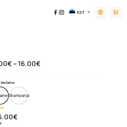
EST
Hinnavahemik:
.00
€
–
16.00
€
15.00€
kuni
16.00€
: Metalne
alne
Shampanja
ta
6.00
€
k