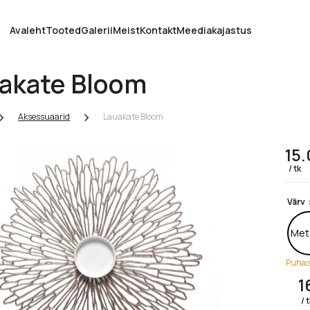
Avaleht
Tooted
Galerii
Meist
Kontakt
Meediakajastus
akate Bloom
Aksessuaarid
Lauakate Bloom
15
tk
Värv
Met
Puhas
1
t