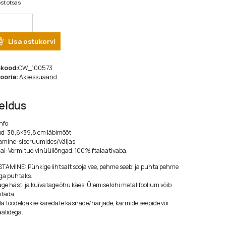
st otsas
tity
Lisa ostukorvi
ekood:
CW_100573
ooria:
Aksessuaarid
jeldus
nfo:
d: 38,6×39,8 cm läbimõõt
mine: siseruumides/väljas
al: Vormitud vinüüllõngad. 100% ftalaativaba.
AMINE: Pühkige lihtsalt sooja vee, pehme seebi ja puhta pehme
ga puhtaks.
ge hästi ja kuivatage õhu käes. Ülemise kihi metallfoolium võib
stada,
da töödeldakse karedate käsnade/harjade, karmide seepide või
alidega.