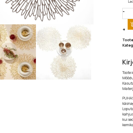
Lao
Quan
Toot
Kateg
Kir
Toote i
Mõõdu
Kasuta
Materj
PUHAST
käsna
Loputa
kahju
kui se
kemika