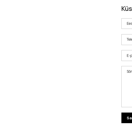
Küs
Ees
Tel
E-p
Sõ