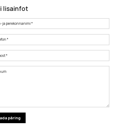
i lisainfot
- ja perekonnanimi *
efon *
ost *
num