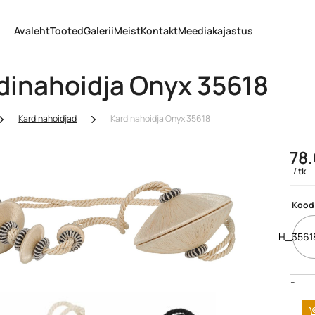
Avaleht
Tooted
Galerii
Meist
Kontakt
Meediakajastus
dinahoidja Onyx 35618
Kardinahoidjad
Kardinahoidja Onyx 35618
78
tk
Kood
H_3561
Quan