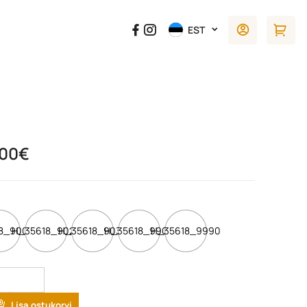
EST
.00
€
8_9000
H_35618_9020
H_35618_9030
H_35618_9900
H_35618_9990
tity
Lisa ostukorvi