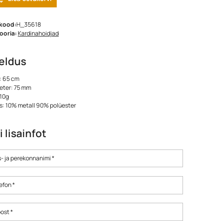
kood:
H_35618
ooria:
Kardinahoidjad
jeldus
: 65 cm
eter: 75 mm
110g
s: 10% metall 90% polüester
i lisainfot
- ja perekonnanimi *
efon *
ost *