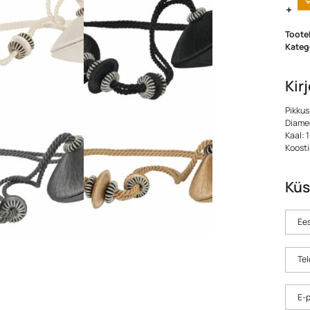
Toote
Kateg
Kir
Pikkus
Diame
Kaal: 
Koosti
Küs
Ees
Tel
E-p