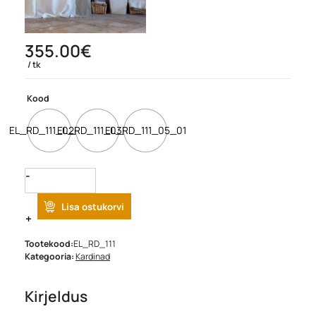
355.00
€
tk
Kood
EL_RD_111_02_01
EL_RD_111_03_01
EL_RD_111_05_01
Quantity
Lisa ostukorvi
Tootekood:
EL_RD_111
Kategooria:
Kardinad
Kirjeldus