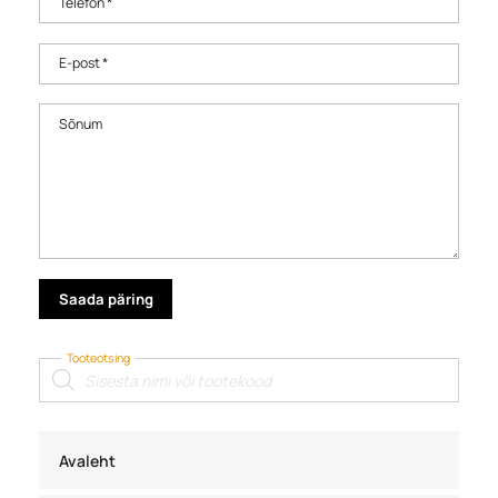
Telefon *
E-post *
Sõnum
Tooteotsing
Products
search
Avaleht