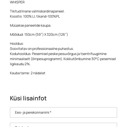
WHISPER
Tikitud linane valmiskardinapaneel.
Koostis: 100% LI, tikand-100%PL
Müüakse paneelide kaupa.
Mõõdud: 150cm (59”) X 320cm (126”)
Hooldus:
Soovitatav on professionaalne puhastus.
Koduhooldus: Pesemisel peske pesuvõrgus ja tsentrifuugimine
minimaalselt (õrnpesuprogramm). Kokkutõmbumine 30°C pesemisel
ligikaudu 2%.
Kauba tarne: 2 nädalat
Küsi lisainfot
Ees- ja perekonnanimi *