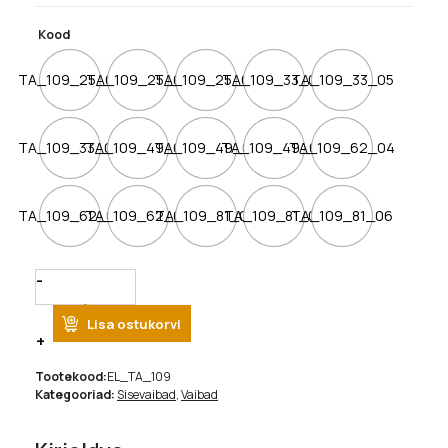
kuni
2600.00€
Kood
TA_109_25_04
TA_109_25_05
TA_109_25_06
TA_109_33_04
TA_109_33_05
TA_109_33_06
TA_109_49_04
TA_109_49_05
TA_109_49_06
TA_109_62_04
TA_109_62_05
TA_109_62_06
TA_109_81_04
TA_109_81_05
TA_109_81_06
Quantity
Lisa ostukorvi
Tootekood:
EL_TA_109
Kategooriad:
Sisevaibad
,
Vaibad