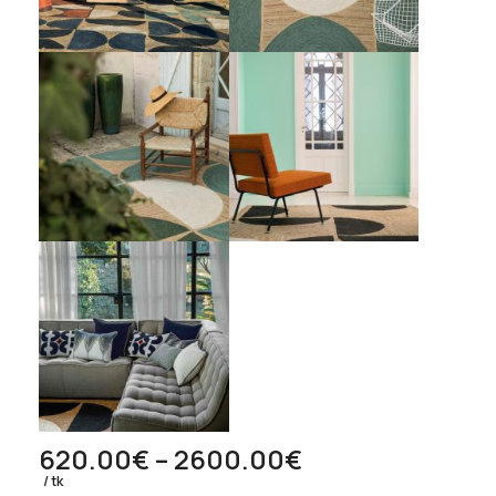
Hinnavahemik:
620.00
€
–
2600.00
€
620.00€
tk