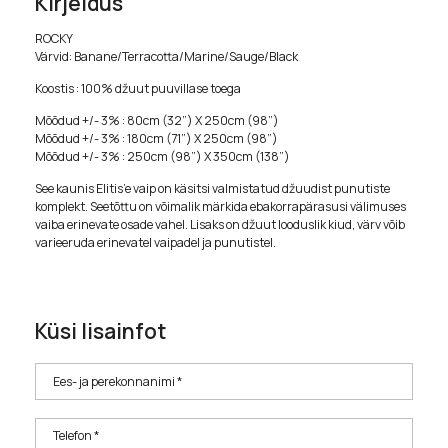
Kirjeldus
ROCKY
Värvid: Banane/Terracotta/Marine/Sauge/Black
Koostis : 100% džuut puuvillase toega
Mõõdud +/- 3% : 80cm (32”) X 250cm (98”)
Mõõdud +/- 3% : 180cm (71”) X 250cm (98”)
Mõõdud +/- 3% : 250cm (98”) X 350cm (138”)
See kaunis Elitis’e vaip on käsitsi valmistatud džuudist punutiste
komplekt. Seetõttu on võimalik märkida ebakorrapärasusi välimuses
vaiba erinevate osade vahel. Lisaks on džuut looduslik kiud, värv võib
varieeruda erinevatel vaipadel ja punutistel.
Küsi lisainfot
Ees- ja perekonnanimi *
Telefon *