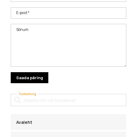
E-post *
Sõnum
Tooteotsing
Products
search
Avaleht