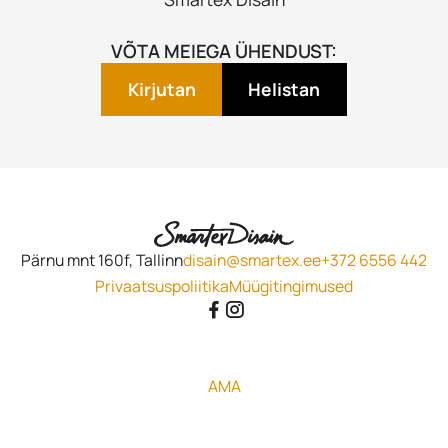
VÕTA MEIEGA ÜHENDUST:
Kirjutan
Helistan
Pärnu mnt 160f, Tallinn
disain@smartex.ee
+372 6556 442
Privaatsuspoliitika
Müügitingimused
AMA