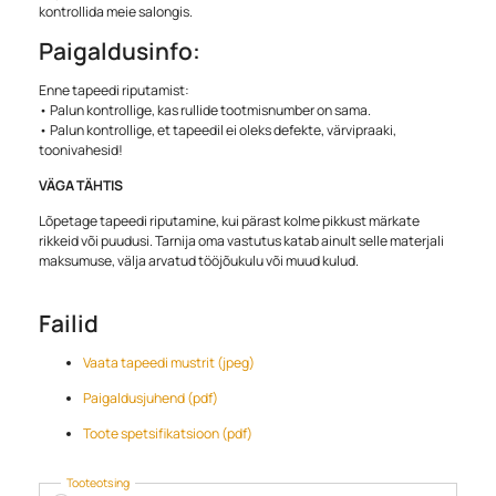
kontrollida meie salongis.
Paigaldusinfo:
Enne tapeedi riputamist:
• Palun kontrollige, kas rullide tootmisnumber on sama.
• Palun kontrollige, et tapeedil ei oleks defekte, värvipraaki,
toonivahesid!
VÄGA TÄHTIS
Lõpetage tapeedi riputamine, kui pärast kolme pikkust märkate
rikkeid või puudusi. Tarnija oma vastutus katab ainult selle materjali
maksumuse, välja arvatud tööjõukulu või muud kulud.
Failid
Vaata tapeedi mustrit (jpeg)
Paigaldusjuhend (pdf)
Toote spetsifikatsioon (pdf)
Tooteotsing
Products