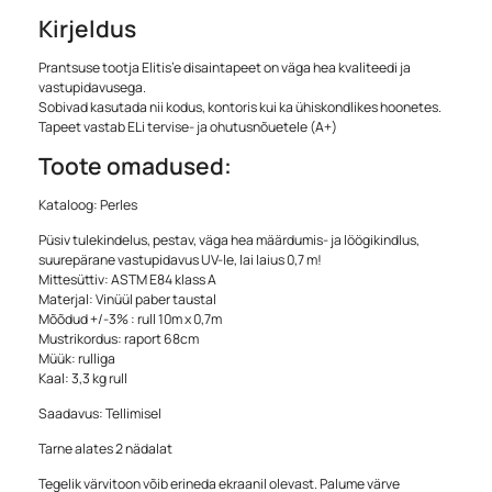
Kirjeldus
Prantsuse tootja Elitis’e disaintapeet on väga hea kvaliteedi ja
vastupidavusega.
Sobivad kasutada nii kodus, kontoris kui ka ühiskondlikes hoonetes.
Tapeet vastab ELi tervise- ja ohutusnõuetele (A+)
Toote omadused:
Kataloog: Perles
Püsiv tulekindelus, pestav, väga hea määrdumis- ja löögikindlus,
suurepärane vastupidavus UV-le, lai laius 0,7 m!
Mittesüttiv: ASTM E84 klass A
Materjal: Vinüül paber taustal
Mõõdud +/-3% : rull 10m x 0,7m
Mustrikordus: raport 68cm
Müük: rulliga
Kaal: 3,3 kg rull
Saadavus: Tellimisel
Tarne alates 2 nädalat
Tegelik värvitoon võib erineda ekraanil olevast. Palume värve