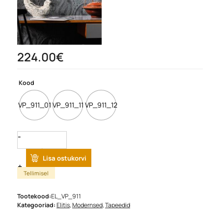
224.00
€
Kood
VP_911_01
VP_911_11
VP_911_12
Quantity
Lisa ostukorvi
Tellimisel
Tootekood:
EL_VP_911
Kategooriad:
Elitis
,
Modernsed
,
Tapeedid