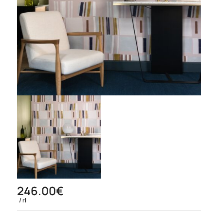
246.00
€
rl