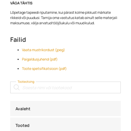
VÄGA TÄHTIS
Lõpetage tapeedi riputamine, kui pärast kolme pikkust märkate
rikkeid või puudusi. Tarnija oma vastutus katab ainult selle materjali
maksumuse, välja arvatud tööjõukulu või muud kulud.
Failid
Vaata mustrikordust (jpeg)
Paigaldusjuhend (pdf)
Toote spetsifikatsioon (pdf)
Tooteotsing
Products
search
Avaleht
Tooted