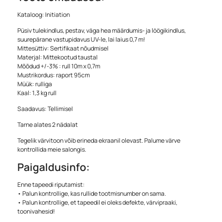
Kataloog: Initiation
Püsiv tulekindlus, pestav, väga hea määrdumis- ja löögikindlus,
suurepärane vastupidavus UV-le, lai laius 0,7 m!
Mittesüttiv: Sertifikaat nõudmisel
Materjal: Mittekootud taustal
Mõõdud +/-3% : rull 10m x 0,7m
Mustrikordus: raport 95cm
Müük: rulliga
Kaal: 1,3 kg rull
Saadavus: Tellimisel
Tarne alates 2 nädalat
Tegelik värvitoon võib erineda ekraanil olevast. Palume värve
kontrollida meie salongis.
Paigaldusinfo:
Enne tapeedi riputamist:
• Palun kontrollige, kas rullide tootmisnumber on sama.
• Palun kontrollige, et tapeedil ei oleks defekte, värvipraaki,
toonivahesid!