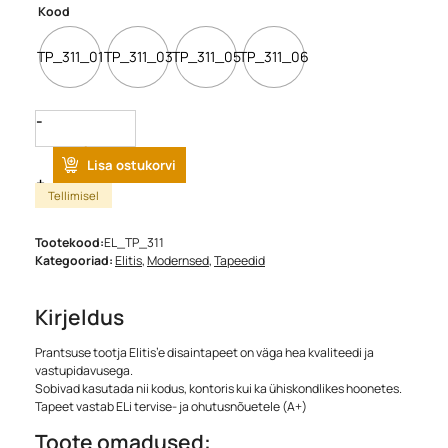
Kood
TP_311_01
TP_311_03
TP_311_05
TP_311_06
Quantity
Lisa ostukorvi
Tellimisel
Tootekood:
EL_TP_311
Kategooriad:
Elitis
,
Modernsed
,
Tapeedid
Kirjeldus
Prantsuse tootja Elitis’e disaintapeet on väga hea kvaliteedi ja
vastupidavusega.
Sobivad kasutada nii kodus, kontoris kui ka ühiskondlikes hoonetes.
Tapeet vastab ELi tervise- ja ohutusnõuetele (A+)
Toote omadused: