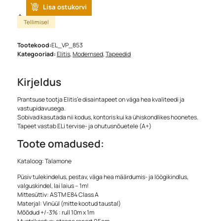
Lisa ostukorvi
Tellimisel
Tootekood:
EL_VP_853
Kategooriad:
Elitis
,
Modernsed
,
Tapeedid
Kirjeldus
Prantsuse tootja Elitis’e disaintapeet on väga hea kvaliteedi ja
vastupidavusega.
Sobivad kasutada nii kodus, kontoris kui ka ühiskondlikes hoonetes.
Tapeet vastab ELi tervise- ja ohutusnõuetele (A+)
Toote omadused:
Kataloog: Talamone
Püsiv tulekindelus, pestav, väga hea määrdumis- ja löögikindlus,
valguskindel, lai laius – 1m!
Mittesüttiv: ASTM E84 Class A
Materjal: Vinüül (mitte kootud taustal)
Mõõdud +/-3% : rull 10m x 1m