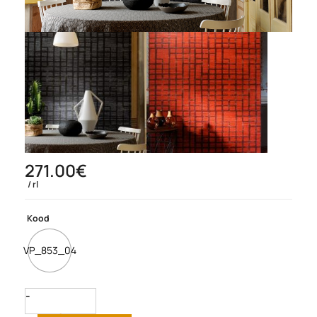
271.00
€
rl
Kood
VP_853_04
Quantity