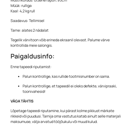
Mustrikordus: otsene raport 95cm
Müük: rulliga
Kaal: 4,2 kg rull
Saadavus: Tellimisel
Tarne: alates 2 nädalat
Tegelik värvitoon võib erineda ekraanil olevast. Palume värve
kontrollida meie salongis.
Paigaldusinfo:
Enne tapeedi riputamist:
Palun kontrollige, kas rullide tootmisnumber on sama.
Palun kontrollige, et tapeedil ei oleks defekte, värvipraaki,
toonivahesid!
VÄGA TÄHTIS
Lõpetage tapeedi riputamine, kui pärast kolme pikkust märkate
rikkeid või puudusi. Tarnija oma vastutus katab ainult selle materjali
maksumuse, välja arvatud tööjõukulu või muud kulud.