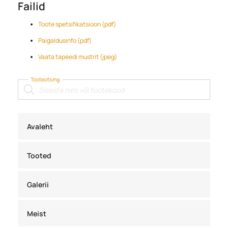
Failid
Toote spetsifikatsioon (pdf)
Paigaldusinfo (pdf)
Vaata tapeedi mustrit (jpeg)
Tooteotsing
Products
search
Avaleht
Tooted
Galerii
Meist