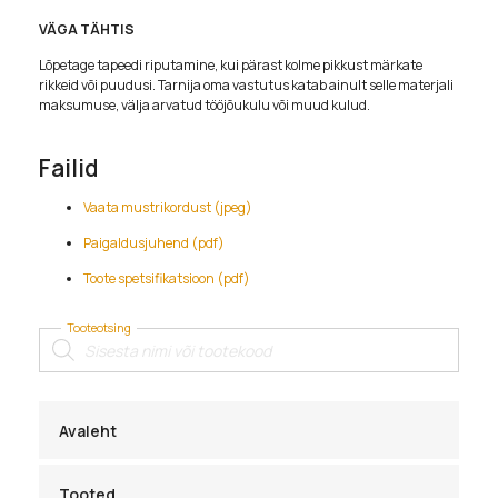
VÄGA TÄHTIS
Lõpetage tapeedi riputamine, kui pärast kolme pikkust märkate
rikkeid või puudusi. Tarnija oma vastutus katab ainult selle materjali
maksumuse, välja arvatud tööjõukulu või muud kulud.
Failid
Vaata mustrikordust (jpeg)
Paigaldusjuhend (pdf)
Toote spetsifikatsioon (pdf)
Tooteotsing
Products
search
Avaleht
Tooted