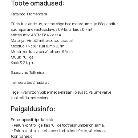
Toote omadused:
Kataloog: Fromentera
Püsiv tulekindelus, pestav, väga hea määrdumis- ja löögikindlus,
suurepärane vastupidavus UV-le, lai laius 0,7 m!
Mittesüttiv: ASTM E84 klass A
Materjal: Vinüül mittekootud taustal
Mõõdud +/-3% : rull 10m x 0,7m
Mustrikordus: vaba või otsene 95 cm
Müük: rulliga
Kaal: 3,2 kg rull
Saadavus: Tellimisel
Tarne alates 2 nädalat
Tegelik värvitoon võib erineda ekraanil olevast. Palume värve
kontrollida meie salongis.
Paigaldusinfo:
Enne tapeedi riputamist:
• Palun kontrollige, kas rullide tootmisnumber on sama.
• Palun kontrollige, et tapeedil ei oleks defekte, värvipraaki,
toonivahesid!