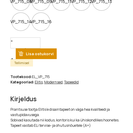
VP_715_08
VP_715_09
VP_715_11
VP_715_12
VP_715_13
VP_715_14
VP_715_16
Quantity
Lisa ostukorvi
Tellimisel
Tootekood:
EL_VP_715
Kategooriad:
Elitis
,
Modernsed
,
Tapeedid
Kirjeldus
Prantsuse tootja Elitis’e disaintapeet on väga hea kvaliteedi ja
vastupidavusega.
Sobivad kasutada nii kodus, kontoris kui ka ühiskondlikes hoonetes.
Tapeet vastab ELi tervise- ja ohutusnõuetele (A+)