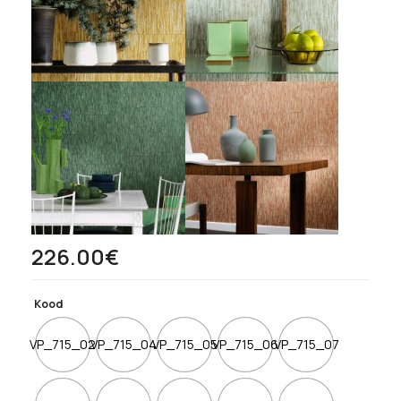
226.00
€
Kood
VP_715_02
VP_715_04
VP_715_05
VP_715_06
VP_715_07