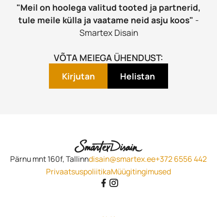
"Meil on hoolega valitud tooted ja partnerid,
tule meile külla ja vaatame neid asju koos"
-
Smartex Disain
VÕTA MEIEGA ÜHENDUST:
Kirjutan
Helistan
Pärnu mnt 160f, Tallinn
disain@smartex.ee
+372 6556 442
Privaatsuspoliitika
Müügitingimused