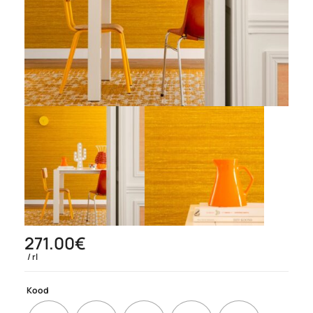
271.00
€
rl
Kood