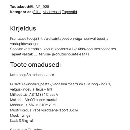
Tootekood:
EL_VP_928
Kategooriad:
Elitis
,
Modernsed
,
Tapeedid
Kirjeldus
Prantsuse tootja Elitis’e disaintapeet on väga hea kvaliteedi ja
vastupidavusega.
Sobivad kasutada nii kodus, kontoris kui ka ühiskondlikes hoonetes.
Tapeet vastab ELi tervise- ja ohutusnõuetele (A+)
Toote omadused:
Kataloog: Soie changeante
Püsiv tulekindelus, pestav, väga hea määrdumis- ja löögikindlus,
valguskindel, lai laius – 1m!
Mittesüttiv: ASTM E84 Class A
Materjal: Vinüül paber taustal
Mõõdud +/-3% : rull 10m x 1m
Mustrikordus: vaba või otsene raport 83cm
Müük: rulliga
Kaal: 3,5 kg rull
Saadavus: Tellimisel