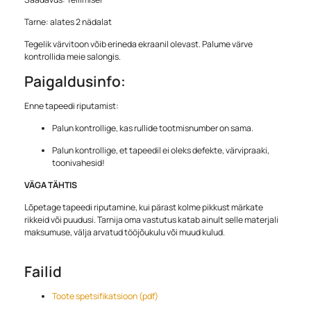
Tarne: alates 2 nädalat
Tegelik värvitoon võib erineda ekraanil olevast. Palume värve
kontrollida meie salongis.
Paigaldusinfo:
Enne tapeedi riputamist:
Palun kontrollige, kas rullide tootmisnumber on sama.
Palun kontrollige, et tapeedil ei oleks defekte, värvipraaki,
toonivahesid!
VÄGA TÄHTIS
Lõpetage tapeedi riputamine, kui pärast kolme pikkust märkate
rikkeid või puudusi. Tarnija oma vastutus katab ainult selle materjali
maksumuse, välja arvatud tööjõukulu või muud kulud.
Failid
Toote spetsifikatsioon (pdf)