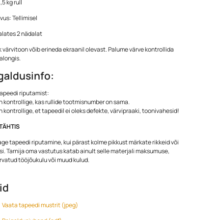
,5 kg rull
us: Tellimisel
alates 2 nädalat
k värvitoon võib erineda ekraanil olevast. Palume värve kontrollida
alongis.
galdusinfo:
apeedi riputamist:
n kontrollige, kas rullide tootmisnumber on sama.
n kontrollige, et tapeedil ei oleks defekte, värvipraaki, toonivahesid!
TÄHTIS
ge tapeedi riputamine, kui pärast kolme pikkust märkate rikkeid või
i. Tarnija oma vastutus katab ainult selle materjali maksumuse,
arvatud tööjõukulu või muud kulud.
lid
Vaata tapeedi mustrit (jpeg)