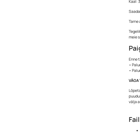
Kaal: 3
Saadav
Tarne 
Tegeli
meie s
Pai
Enne t
• Palu
• Palu
VÄGA 
Lõpeta
puudus
välja 
Fai