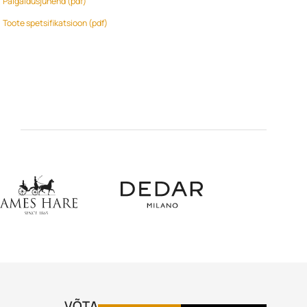
Paigaldusjuhend (pdf)
Toote spetsifikatsioon (pdf)
VÕTA