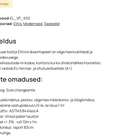
imisel
kood:
EL_VP_930
ooriad:
Elitis
,
Modernsed
,
Tapeedid
jeldus
use tootja Elitis’e disaintapeet on väga hea kvaliteedi ja
pidavusega.
d kasutada nii kodus, kontoris kui ka ühiskondlikes hoonetes.
 vastab ELi tervise- ja ohutusnõuetele (A+)
te omadused:
oog: Soie changeante
tulekindelus, pestav, väga hea määrdumis- ja löögikindlus,
ärane vastupidavus UV-le, lai laius 1 m!
üttiv: ASTM E84 klass A
al: Vinüül paber taustal
 +/-3% : rull 10m x 1m
kordus: raport 83cm
rulliga