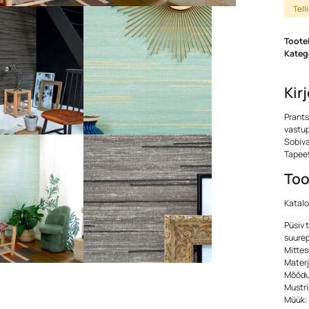
Tell
Toote
Kateg
Kir
Prants
vastu
Sobiva
Tapeet
Too
Katal
Püsiv 
suurep
Mittes
Materj
Mõõdud
Mustri
Müük: 