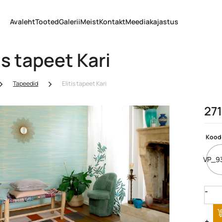
Avaleht
Tooted
Galerii
Meist
Kontakt
Meediakajastus
is tapeet Kari
Tapeedid
Elitis tapeet Kari
27
Kood
VP_9
Quan