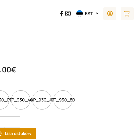
EST
1.00
€
30_01
VP_930_40
VP_930_41
VP_930_80
tity
Lisa ostukorvi