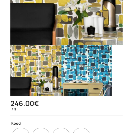
246.00
€
rl
Kood