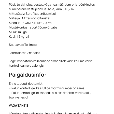
Püsiv tulekindlus, pestav, väga hea määrdumis- ja löögikindlus,
suurepärane vastupidavus UV-le, lai laius 0,7 m!
Mittesüttiv: Sertifikaat nõudmisel
Materjal: Mittekootud taustal
Mõõdud +/-3% : rull 10m x 0,7m
Mustrikordus: raport 70cm või vaba
Müük: rulliga
Kaal: 1,3 kg rull
Saadavus: Tellimisel
Tarne alates 2 nädalat
Tegelik värvitoon võib erineda ekraanil olevast. Palume värve
kontrollida meie salongis.
Paigaldusinfo:
Enne tapeedi riputamist:
• Palun kontrollige, kas rullide tootmisnumber on sama.
• Palun kontrollige, et tapeedil ei oleks defekte, värvipraaki,
toonivahesid!
VÄGA TÄHTIS
Lõpetage tapeedi riputamine, kui pärast kolme pikkust märkate