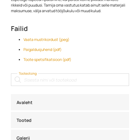
rikkeid või puudusi. Tarnija oma vastutus katab ainult selle materjali
maksumuse, välja arvatud tööjõukulu või muud kulud.
Failid
Vaata mustrikordust (jpeg)
Paigaldusjuhend (pdf)
Toote spetsifikatsioon (pdf)
Tooteotsing
Products
search
Avaleht
Tooted
Galerii