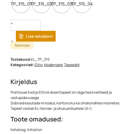
TP_315_01
TP_315_02
TP_315_03
TP_315_04
Quantity
Lisa ostukorvi
Tellimisel
Tootekood:
EL_TP_315
Kategooriad:
Elitis
,
Modernsed
,
Tapeedid
Kirjeldus
Prantsuse tootja Elitis’e disaintapeet on väga hea kvaliteedi ja
vastupidavusega.
Sobivad kasutada nii kodus, kontoris kui ka ühiskondlikes hoonetes.
Tapeet vastab ELi tervise- ja ohutusnõuetele (A+)
Toote omadused:
Kataloog: Initiation