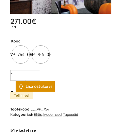
271.00
€
rl
Kood
VP_754_01
VP_754_05
Quantity
Lisa ostukorvi
Tellimisel
Tootekood:
EL_VP_754
Kategooriad:
Elitis
,
Modernsed
,
Tapeedid
Kirjeldus