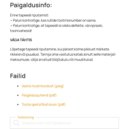
Paigaldusinfo:
Enne tapeedi riputamist:
• Palun kontrollige, kas rullide tootmisnumber on sama.
• Palun kontrollige, et tapeedil ei oleks defekte, värvipraaki,
toonivahesid!
VÄGA TÄHTIS
Lõpetage tapeedi riputamine, kui pärast kolme pikkust märkate
rikkeid või puudusi. Tarnija oma vastutus katab ainult selle materjali
maksumuse, välja arvatud tööjõukulu või muud kulud.
Failid
Vaata mustrikordust (jpeg)
Paigaldusjuhend (pdf)
Toote spetsifikatsioon (pdf)
Tooteotsing
Products
search