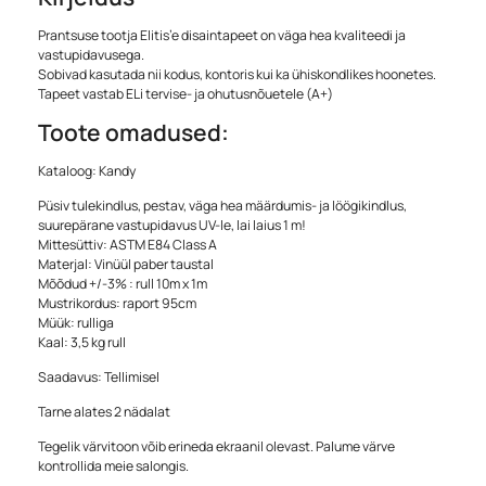
Prantsuse tootja Elitis’e disaintapeet on väga hea kvaliteedi ja
vastupidavusega.
Sobivad kasutada nii kodus, kontoris kui ka ühiskondlikes hoonetes.
Tapeet vastab ELi tervise- ja ohutusnõuetele (A+)
Toote omadused:
Kataloog: Kandy
Püsiv tulekindlus, pestav, väga hea määrdumis- ja löögikindlus,
suurepärane vastupidavus UV-le, lai laius 1 m!
Mittesüttiv: ASTM E84 Class A
Materjal: Vinüül paber taustal
Mõõdud +/-3% : rull 10m x 1m
Mustrikordus: raport 95cm
Müük: rulliga
Kaal: 3,5 kg rull
Saadavus: Tellimisel
Tarne alates 2 nädalat
Tegelik värvitoon võib erineda ekraanil olevast. Palume värve
kontrollida meie salongis.