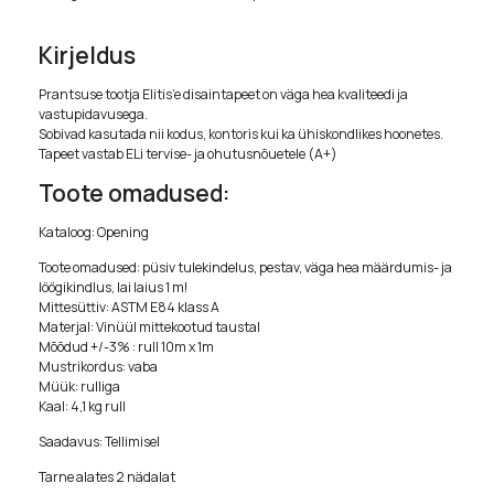
Kirjeldus
Prantsuse tootja Elitis’e disaintapeet on väga hea kvaliteedi ja
vastupidavusega.
Sobivad kasutada nii kodus, kontoris kui ka ühiskondlikes hoonetes.
Tapeet vastab ELi tervise- ja ohutusnõuetele (A+)
Toote omadused:
Kataloog: Opening
Toote omadused: püsiv tulekindelus, pestav, väga hea määrdumis- ja
löögikindlus, lai laius 1 m!
Mittesüttiv: ASTM E84 klass A
Materjal: Vinüül mittekootud taustal
Mõõdud +/-3% : rull 10m x 1m
Mustrikordus: vaba
Müük: rulliga
Kaal: 4,1 kg rull
Saadavus: Tellimisel
Tarne alates 2 nädalat