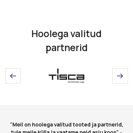
Hoolega valitud
partnerid
"Meil on hoolega valitud tooted ja partnerid,
tule meile külla ja vaatame neid asju koos"
-