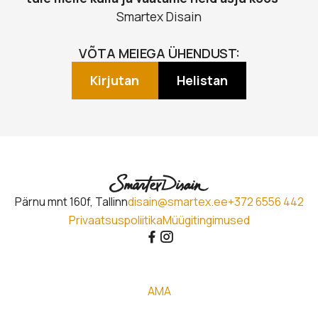
Smartex Disain
VÕTA MEIEGA ÜHENDUST:
Kirjutan
Helistan
Pärnu mnt 160f, Tallinn
disain@smartex.ee
+372 6556 442
Privaatsuspoliitika
Müügitingimused
AMA