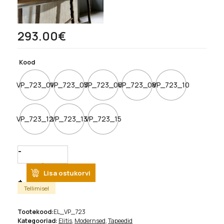
293.00
€
Kood
VP_723_01
VP_723_03
VP_723_06
VP_723_08
VP_723_10
VP_723_12
VP_723_13
VP_723_15
Quantity
Lisa ostukorvi
Tellimisel
Tootekood:
EL_VP_723
Kategooriad:
Elitis
,
Modernsed
,
Tapeedid