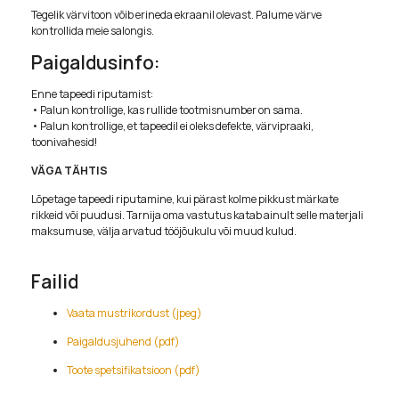
Tegelik värvitoon võib erineda ekraanil olevast. Palume värve
kontrollida meie salongis.
Paigaldusinfo:
Enne tapeedi riputamist:
• Palun kontrollige, kas rullide tootmisnumber on sama.
• Palun kontrollige, et tapeedil ei oleks defekte, värvipraaki,
toonivahesid!
VÄGA TÄHTIS
Lõpetage tapeedi riputamine, kui pärast kolme pikkust märkate
rikkeid või puudusi. Tarnija oma vastutus katab ainult selle materjali
maksumuse, välja arvatud tööjõukulu või muud kulud.
Failid
Vaata mustrikordust (jpeg)
Paigaldusjuhend (pdf)
Toote spetsifikatsioon (pdf)