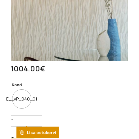
1004.00
€
Kood
EL_VP_940_01
Quantity
Lisa ostukorvi