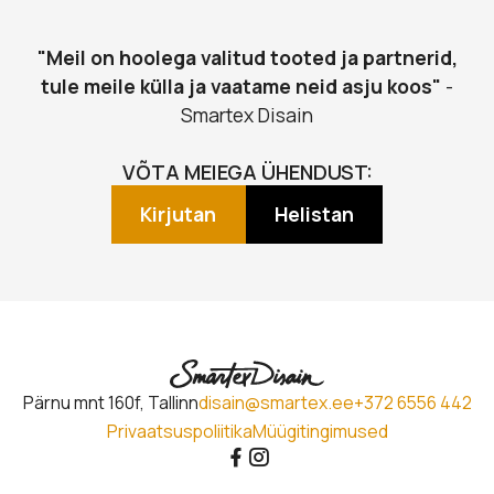
"Meil on hoolega valitud tooted ja partnerid,
tule meile külla ja vaatame neid asju koos"
-
Smartex Disain
VÕTA MEIEGA ÜHENDUST:
Kirjutan
Helistan
Pärnu mnt 160f, Tallinn
disain@smartex.ee
+372 6556 442
Privaatsuspoliitika
Müügitingimused