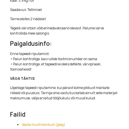
Kaal: 3,9 kg rull
Saadavus: Tellimisel
Tarne alates 2 nädalat
Tegelik värvitoon võib erineda ekraanil olevast. Palume värve
kontrollida meie salongis.
Paigaldusinfo:
Enne tapeedi riputamist:
• Palun kontrollige, kas rullide tootmisnumber on sama.
• Palun kontrollige, et tapeedil ei oleks defekte, värvipraaki,
toonivahesid!
VÄGA TÄHTIS
Lõpetage tapeedi riputamine, kui pärast kolme pikkust märkate
rikkeid või puudusi. Tarnija oma vastutus katab ainult selle materjali
maksumuse, välja arvatud tööjõukulu või muud kulud.
Failid
Vaata mustrikordust (jpeg)