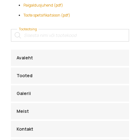
Paigaldusjuhend (pdf)
Toote spetsifikatsioon (pdf)
Tooteotsing
Products
search
Avaleht
Tooted
Galerii
Meist
Kontakt