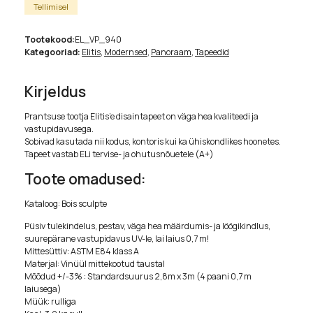
Tellimisel
Tootekood:
EL_VP_940
Kategooriad:
Elitis
,
Modernsed
,
Panoraam
,
Tapeedid
Kirjeldus
Prantsuse tootja Elitis’e disaintapeet on väga hea kvaliteedi ja
vastupidavusega.
Sobivad kasutada nii kodus, kontoris kui ka ühiskondlikes hoonetes.
Tapeet vastab ELi tervise- ja ohutusnõuetele (A+)
Toote omadused:
Kataloog: Bois sculpte
Püsiv tulekindelus, pestav, väga hea määrdumis- ja löögikindlus,
suurepärane vastupidavus UV-le, lai laius 0,7 m!
Mittesüttiv: ASTM E84 klass A
Materjal: Vinüül mittekootud taustal
Mõõdud +/-3% : Standardsuurus 2,8m x 3m (4 paani 0,7 m
laiusega)
Müük: rulliga