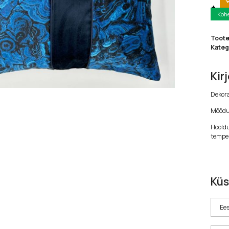
Koh
Toot
Kateg
Kir
Dekora
Mõõdu
Hooldu
temper
Küs
Ees