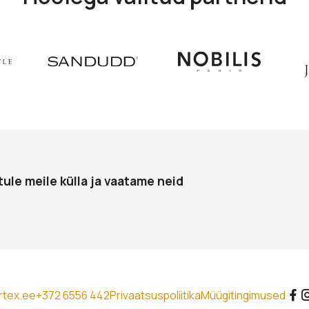
tule meile külla ja vaatame neid
rtex.ee
+372 6556 442
Privaatsuspoliitika
Müügitingimused