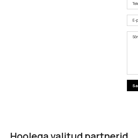
Tel
E-p
Sõ
Hoolega valitud partnerid