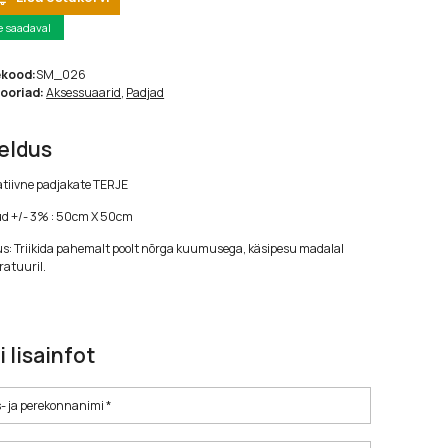
e saadaval
ekood:
SM_026
ooriad:
Aksessuaarid
,
Padjad
jeldus
tiivne padjakate TERJE
d +/- 3% : 50cm X 50cm
s: Triikida pahemalt poolt nõrga kuumusega, käsipesu madalal
atuuril.
i lisainfot
- ja perekonnanimi *