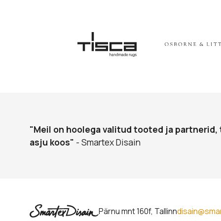
"Meil on hoolega valitud tooted ja partnerid, 
asju koos"
- Smartex Disain
Pärnu mnt 160f, Tallinn
disain@sma