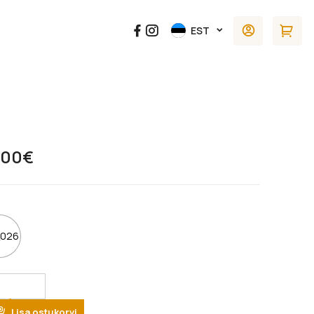
EST
.00
€
026
tity
Lisa ostukorvi