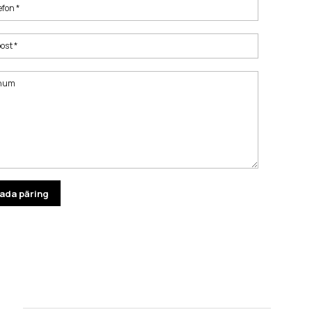
efon *
ost *
num