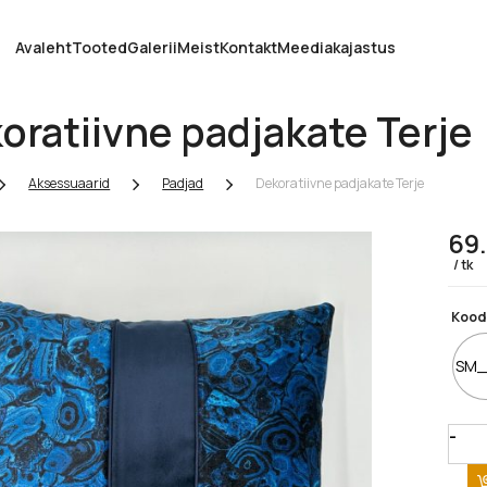
Avaleht
Tooted
Galerii
Meist
Kontakt
Meediakajastus
oratiivne padjakate Terje
Aksessuaarid
Padjad
Dekoratiivne padjakate Terje
69
tk
Kood
SM_
Quan