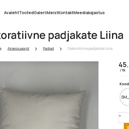
Avaleht
Tooted
Galerii
Meist
Kontakt
Meediakajastus
oratiivne padjakate Liina
Aksessuaarid
Padjad
Dekoratiivne padjakate Liina
45
tk
Kood
SM_
Quan