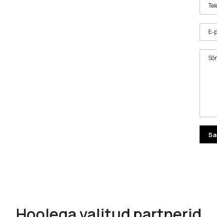
Tel
E-p
Sõ
Hoolega valitud partnerid