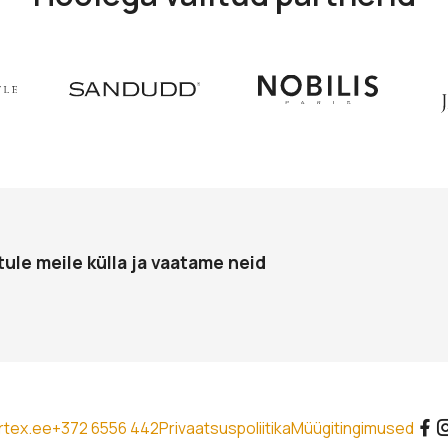
tule meile külla ja vaatame neid
rtex.ee
+372 6556 442
Privaatsuspoliitika
Müügitingimused