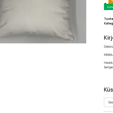
Koh
Toot
Kateg
Kir
Dekora
Mõõdu
Hooldu
temper
Küs
Ees