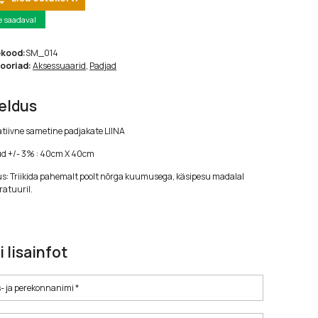
e saadaval
ekood:
SM_014
ooriad:
Aksessuaarid
,
Padjad
jeldus
tiivne sametine padjakate LIINA
d +/- 3% : 40cm X 40cm
s: Triikida pahemalt poolt nõrga kuumusega, käsipesu madalal
atuuril.
i lisainfot
- ja perekonnanimi *