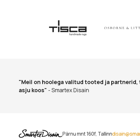
"Meil on hoolega valitud tooted ja partnerid, 
asju koos"
- Smartex Disain
Pärnu mnt 160f, Tallinn
disain@sma