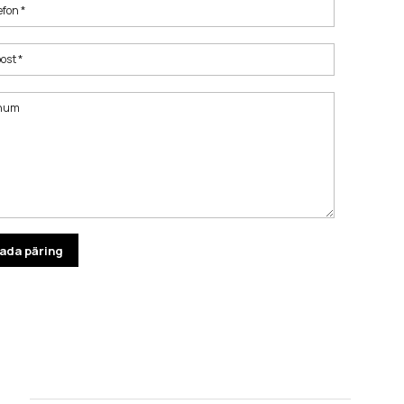
efon *
ost *
num