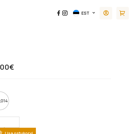
EST
.00
€
014
tity
Lisa ostukorvi