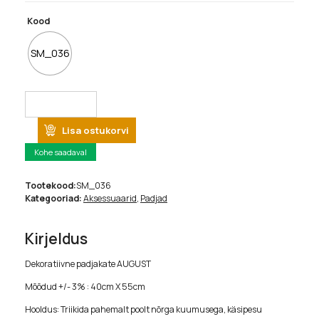
Kood
SM_036
Lisa ostukorvi
Kohe saadaval
Tootekood:
SM_036
Kategooriad:
Aksessuaarid
,
Padjad
Kirjeldus
Dekoratiivne padjakate AUGUST
Mõõdud +/- 3% : 40cm X 55cm
Hooldus: Triikida pahemalt poolt nõrga kuumusega, käsipesu