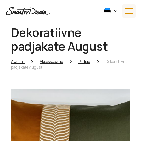
Dekoratiivne
padjakate August
Avaleht
Aksessuaarid
Padjad
Dekoratiivne
padjakate August