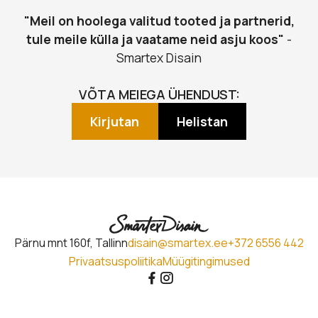
"Meil on hoolega valitud tooted ja partnerid,
tule meile külla ja vaatame neid asju koos"
-
Smartex Disain
VÕTA MEIEGA ÜHENDUST:
Kirjutan
Helistan
Pärnu mnt 160f, Tallinn
disain@smartex.ee
+372 6556 442
Privaatsuspoliitika
Müügitingimused