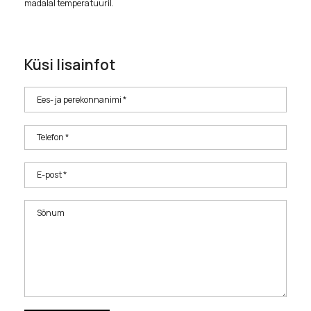
madalal temperatuuril.
Küsi lisainfot
Ees- ja perekonnanimi *
Telefon *
E-post *
Sõnum