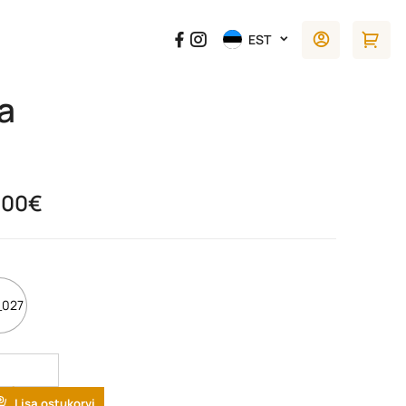
EST
a
.00
€
027
tity
Lisa ostukorvi