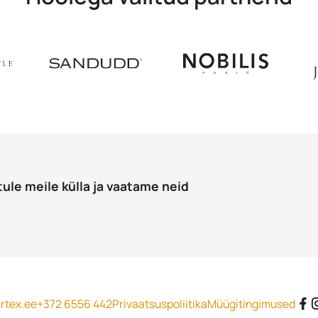
tule meile külla ja vaatame neid
rtex.ee
+372 6556 442
Privaatsuspoliitika
Müügitingimused