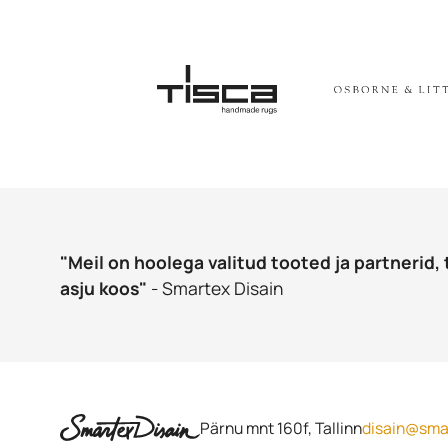
"Meil on hoolega valitud tooted ja partnerid, 
asju koos"
- Smartex Disain
Pärnu mnt 160f, Tallinn
disain@sma