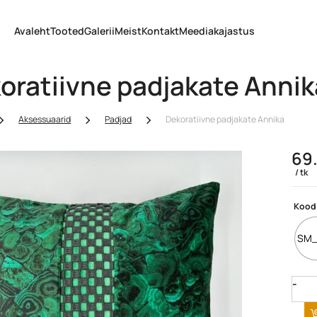
Avaleht
Tooted
Galerii
Meist
Kontakt
Meediakajastus
oratiivne padjakate Annik
Aksessuaarid
Padjad
Dekoratiivne padjakate Annika
69
tk
Kood
SM_
Quan