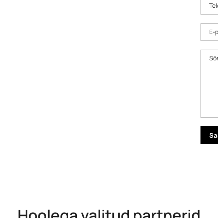
Tel
E-p
Sõ
Hoolega valitud partnerid