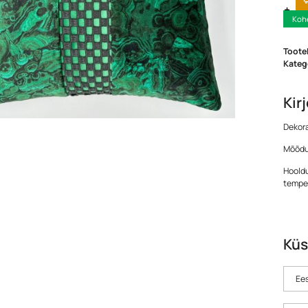
Koh
Toote
Kateg
Kir
Dekora
Mõõdu
Hooldu
temper
Küs
Ees