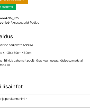
e saadaval
kood:
SM_027
ooriad:
Aksessuaarid
,
Padjad
jeldus
tiivne padjakate ANNIKA
d +/- 3% : 50cm X 50cm
s: Triikida pahemalt poolt nõrga kuumusega, käsipesu madalal
atuuril.
i lisainfot
- ja perekonnanimi *