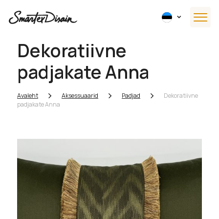
Dekoratiivne
padjakate Anna
Avaleht
Aksessuaarid
Padjad
Dekoratiivne
padjakate Anna