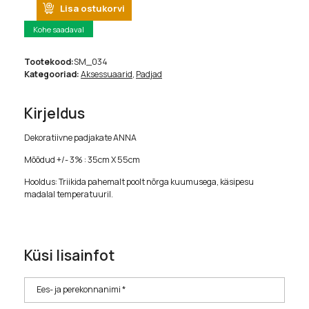
Lisa ostukorvi
Kohe saadaval
Tootekood:
SM_034
Kategooriad:
Aksessuaarid
,
Padjad
Kirjeldus
Dekoratiivne padjakate ANNA
Mõõdud +/- 3% : 35cm X 55cm
Hooldus: Triikida pahemalt poolt nõrga kuumusega, käsipesu
madalal temperatuuril.
Küsi lisainfot
Ees- ja perekonnanimi *